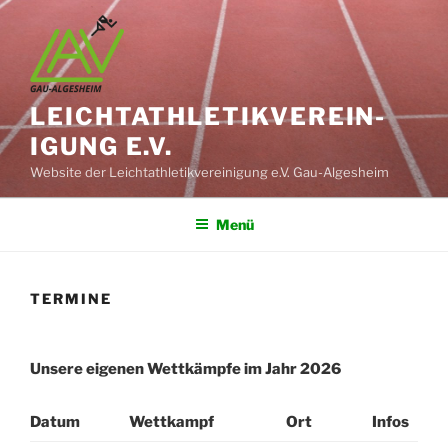
Zum
Inhalt
springen
LEICHT­ATHLETIK­VEREIN­
IGUNG E.V.
Website der Leichtathletikvereinigung e.V. Gau-Algesheim
Menü
TERMINE
Unsere eigenen Wettkämpfe im Jahr 2026
Datum
Wettkampf
Ort
Infos