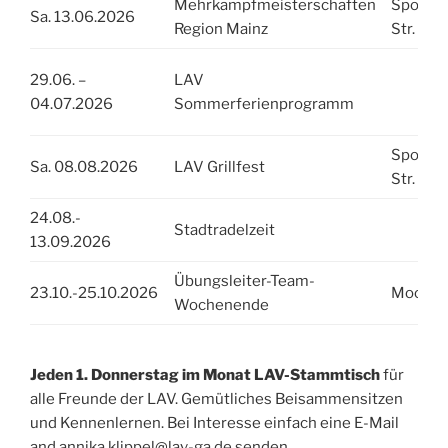
Mehrkampfmeisterschaften
Sportpa
Sa. 13.06.2026
Region Mainz
Str.
29.06. –
LAV
04.07.2026
Sommerferienprogramm
Sportpa
Sa. 08.08.2026
LAV Grillfest
Str.
24.08.-
Stadtradelzeit
13.09.2026
Übungsleiter-Team-
23.10.-25.10.2026
Moosbr
Wochenende
Jeden 1. Donnerstag im Monat LAV-Stammtisch
für
alle Freunde der LAV. Gemütliches Beisammensitzen
und Kennenlernen. Bei Interesse einfach eine E-Mail
and annika.klippel@lav-ga.de senden.