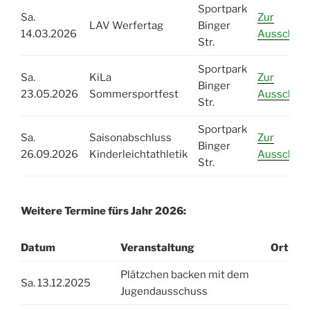
Sportpark
Sa.
Zur
LAV Werfertag
Binger
14.03.2026
Ausschrei
Str.
Sportpark
Sa.
KiLa
Zur
Binger
23.05.2026
Sommersportfest
Ausschrei
Str.
Sportpark
Sa.
Saisonabschluss
Zur
Binger
26.09.2026
Kinderleichtathletik
Ausschrei
Str.
Weitere Termine fürs Jahr 2026:
Datum
Veranstaltung
Ort
Plätzchen backen mit dem
Sa. 13.12.2025
Jugendausschuss