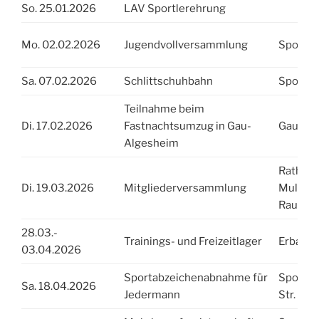
So. 25.01.2026
LAV Sportlerehrung
Mo. 02.02.2026
Jugendvollversammlung
Sportha
Sa. 07.02.2026
Schlittschuhbahn
Sportha
Teilnahme beim
Di. 17.02.2026
Fastnachtsumzug in Gau-
Gau-Al
Algesheim
Rathaus
Di. 19.03.2026
Mitgliederversammlung
Multime
Raum
28.03.-
Trainings- und Freizeitlager
Erbach
03.04.2026
Sportabzeichenabnahme für
Sportpa
Sa. 18.04.2026
Jedermann
Str.