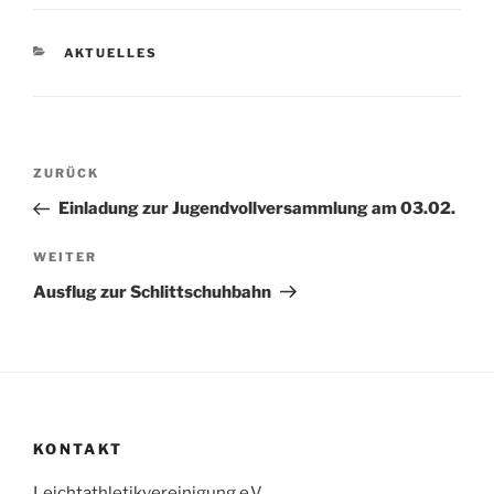
KATEGORIEN
AKTUELLES
Beitragsnavigation
Vorheriger
ZURÜCK
Beitrag
Einladung zur Jugendvollversammlung am 03.02.
Nächster
WEITER
Beitrag
Ausflug zur Schlittschuhbahn
KONTAKT
Leichtathletikvereinigung e.V.