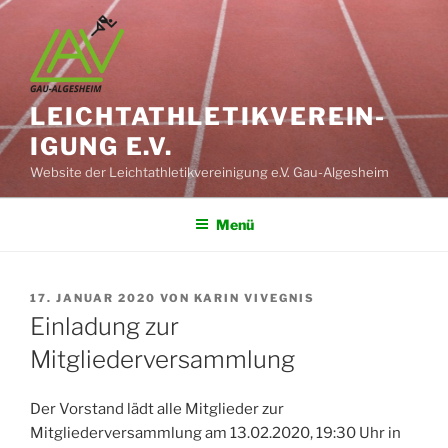
Zum
Inhalt
springen
LEICHT­ATHLETIK­VEREIN­
IGUNG E.V.
Website der Leichtathletikvereinigung e.V. Gau-Algesheim
Menü
VERÖFFENTLICHT
17. JANUAR 2020
VON
KARIN VIVEGNIS
AM
Einladung zur
Mitgliederversammlung
Der Vorstand lädt alle Mitglieder zur
Mitgliederversammlung am 13.02.2020, 19:30 Uhr in