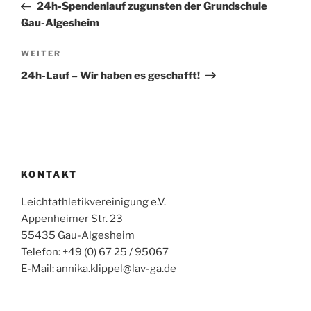
Beitrag
24h-Spendenlauf zugunsten der Grundschule
Gau-Algesheim
Nächster
WEITER
Beitrag
24h-Lauf – Wir haben es geschafft!
KONTAKT
Leichtathletikvereinigung e.V.
Appenheimer Str. 23
55435 Gau-Algesheim
Telefon: +49 (0) 67 25 / 95067
E-Mail: annika.klippel@lav-ga.de