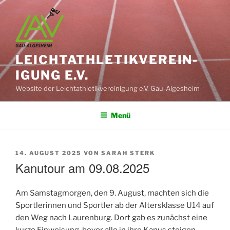
Zum
Inhalt
springen
LEICHT­ATHLETIK­VEREIN­
IGUNG E.V.
Website der Leichtathletikvereinigung e.V. Gau-Algesheim
Menü
VERÖFFENTLICHT
14. AUGUST 2025
VON
SARAH STERK
AM
Kanutour am 09.08.2025
Am Samstagmorgen, den 9. August, machten sich die
Sportlerinnen und Sportler ab der Altersklasse U14 auf
den Weg nach Laurenburg. Dort gab es zunächst eine