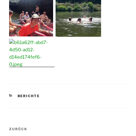
KATEGORIEN
BERICHTE
Beitragsnavigation
Vorheriger
ZURÜCK