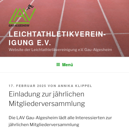
Zum
Inhalt
springen
LEICHT­ATHLETIK­VEREIN­
IGUNG E.V.
Website der Leichtathletikvereinigung e.V. Gau-Algesheim
Menü
VERÖFFENTLICHT
17. FEBRUAR 2025
VON
ANNIKA KLIPPEL
AM
Einladung zur jährlichen
Mitgliederversammlung
Die LAV Gau-Algesheim lädt alle Interessierten zur
jährlichen Mitgliederversammlung