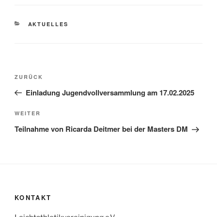
KATEGORIEN
AKTUELLES
Beitragsnavigation
Vorheriger
ZURÜCK
Beitrag
Einladung Jugendvollversammlung am 17.02.2025
Nächster
WEITER
Beitrag
Teilnahme von Ricarda Deitmer bei der Masters DM
KONTAKT