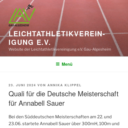
Zum
Inhalt
springen
LEICHT­ATHLETIK­VEREIN­
IGUNG E.V.
Website der Leichtathletikvereinigung e.V. Gau-Algesheim
Menü
VERÖFFENTLICHT
23. JUNI 2024
VON
ANNIKA KLIPPEL
AM
Quali für die Deutsche Meisterschaft
für Annabell Sauer
Bei den Süddeutschen Meisterschaften am 22. und
23.06. startete Annabell Sauer über 300mH, 100m und