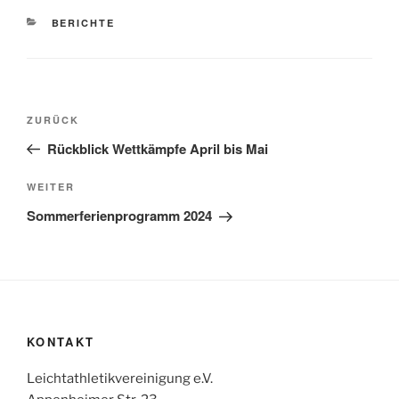
KATEGORIEN
BERICHTE
Beitragsnavigation
Vorheriger
ZURÜCK
Beitrag
Rückblick Wettkämpfe April bis Mai
Nächster
WEITER
Beitrag
Sommerferienprogramm 2024
KONTAKT
Leichtathletikvereinigung e.V.