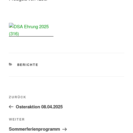
KATEGORIEN
BERICHTE
Beitragsnavigation
Vorheriger
ZURÜCK
Beitrag
Osteraktion 08.04.2025
Nächster
WEITER
Beitrag
Sommerferienprogramm