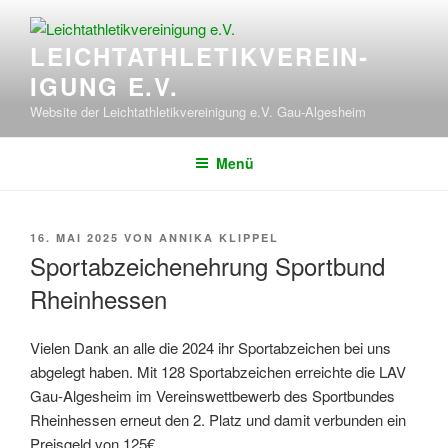
Zum
Inhalt
LEICHT­ATHLETIK­VEREIN­
springen
IGUNG E.V.
Website der Leichtathletikvereinigung e.V. Gau-Algesheim
Menü
VERÖFFENTLICHT
16. MAI 2025
VON
ANNIKA KLIPPEL
AM
Sportabzeichenehrung Sportbund
Rheinhessen
Vielen Dank an alle die 2024 ihr Sportabzeichen bei uns
abgelegt haben. Mit 128 Sportabzeichen erreichte die LAV
Gau-Algesheim im Vereinswettbewerb des Sportbundes
Rheinhessen erneut den 2. Platz und damit verbunden ein
Preisgeld von 125€.