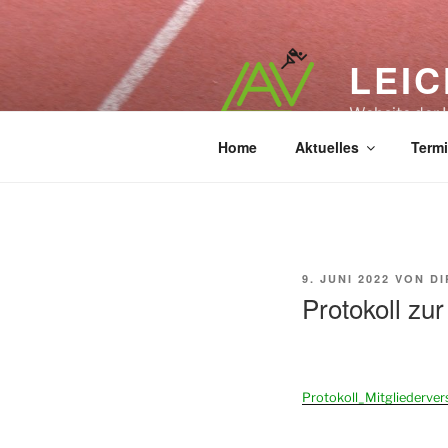
Zum
Inhalt
springen
LEIC
Website der 
Home
Aktuelles
Term
VERÖFFENTLICHT
9. JUNI 2022
VON
DI
AM
Protokoll zu
Protokoll_Mitgliederv