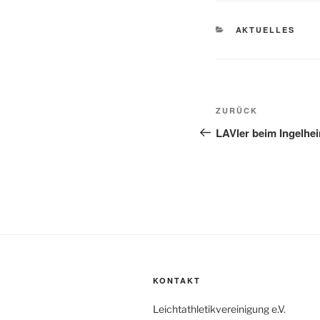
KATEGORIEN
AKTUELLES
Beitragsnavi
Vorheriger
ZURÜCK
Beitrag
LAVler beim Ingelhe
KONTAKT
Leichtathletikvereinigung e.V.