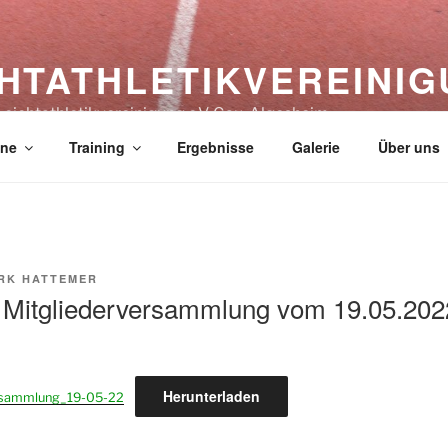
HT­ATHLETIK­VEREIN­IG
Leichtathletikvereinigung e.V. Gau-Algesheim
ine
Training
Ergebnisse
Galerie
Über uns
RK HATTEMER
r Mitgliederversammlung vom 19.05.202
Herunterladen
ersammlung_19-05-22