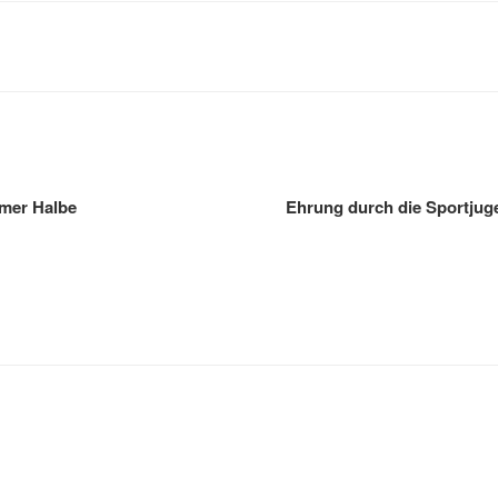
gation
imer Halbe
Ehrung durch die Sportjug